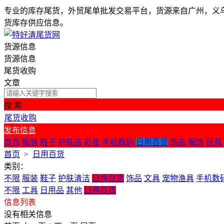
专业的库存尾货，外贸尾单批发交易平台，货源来自广州，义
货库存供应信息。
货源信息
货源信息
尾货收购
文章
搜 索
尾货收购
发布信息
首页
服装
鞋子
护肤品
彩妆
手机数码
日用百货
饰品
服饰
玩具
首页
>
日用百货
类别：
不限
服装
鞋子
护肤清洁
日用百货
饰品
文具
宠物渔具
手机数
不限
工具
日用品
其他
日用百货
信息列表
没有相关信息