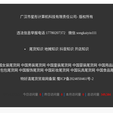
广汉市星彤计算机科技有限责任公司- 版权所有
违法信息举报电话:17780207372 微信:songkaiyin111
尾货知识
地摊知识
抖音知识
开店知识
国女装尾货网
中国男装尾货网
中国童装尾货网
中国婴装尾货网
中国用品
国包包尾货网
中国服饰尾货网
中国彩妆尾货网
中国玩具尾货网
中国食品
特好清尾货贸易网备案:
蜀ICP备2024050461号-2
网站数据概况 -
今日访问量
0
昨日访问量
0
本月访问量
0
总访问量
349,584