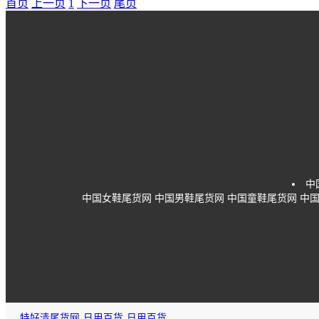
首页
上一页
1
下一页
尾页
中
中国女鞋尾货网
中国男鞋尾货网
中国童鞋尾货网
中
特好清尾货网
日用百货
日用百货