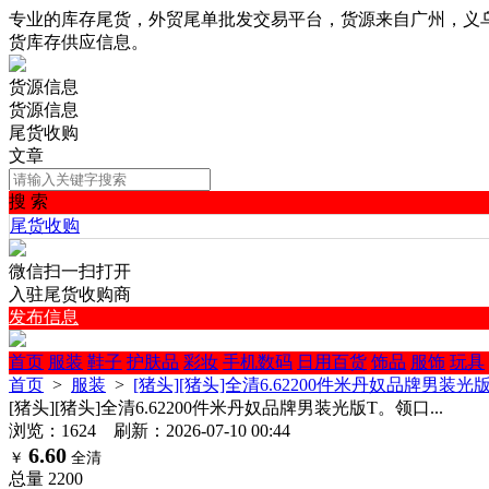
专业的库存尾货，外贸尾单批发交易平台，货源来自广州，义
货库存供应信息。
货源信息
货源信息
尾货收购
文章
搜 索
尾货收购
微信扫一扫打开
入驻尾货收购商
发布信息
首页
服装
鞋子
护肤品
彩妆
手机数码
日用百货
饰品
服饰
玩具
首页
>
服装
>
[猪头][猪头]全清6.62200件米丹奴品牌男装光版
[猪头][猪头]全清6.62200件米丹奴品牌男装光版T。领口...
浏览：1624 刷新：2026-07-10 00:44
6.60
￥
全清
总量
2200