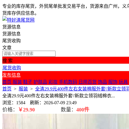
专业的库存尾货，外贸尾单批发交易平台，货源来自广州，义
货库存供应信息。
货源信息
货源信息
尾货收购
文章
搜 索
尾货收购
发布信息
首页
服装
鞋子
护肤品
彩妆
手机数码
日用百货
饰品
服饰
玩具
首页
>
服装
>
全清29.9元400件左右女装棉服外套\'新款立领羽
全清29.9元400件左右女装棉服外套\'新款立领羽绒棉衣...
浏览：1584 刷新：2026-07-09 23:49
价格：
￥
29.90
数量：
400件