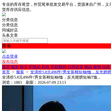
专业的库存尾货，外贸尾单批发交易平台，货源来自广州，义
货库存供应信息。
分类信息
分类信息
同城好店
头条文章
搜 索
点击登录
发布信息
首页
服装
鞋子
护肤品
彩妆
手机数码
日用百货
饰品
服饰
玩具
首页
>
服装
>
全清价5.8元496件\'男女装棉短袖t恤，反光翅膀短
全清价5.8元496件\'男女装棉短袖t恤，反光翅膀短袖T恤...
浏览：1883 刷新：2026-07-09 23:13