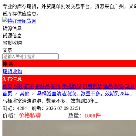
专业的库存尾货，外贸尾单批发交易平台，货源来自广州，义
货库存供应信息。
货源信息
货源信息
尾货收购
文章
搜 索
尾货收购
发布信息
首页
服装
鞋子
护肤品
彩妆
手机数码
日用百货
饰品
服饰
玩具
首页
>
其他
>
马桶浴室清洁泡泡，数量不多，效期到28年...
马桶浴室清洁泡泡，数量不多，效期到28年...
浏览：4284 刷新：2026-07-09 22:51
价格：
价格私聊
数量：
1000件