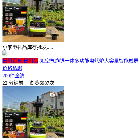
小家电礼品库存批发.....
日用百货/日用品
8L空气炸锅一体多功能电烤炉大容量智能触屏全
价格私聊
200件全清
22 分钟前
，浏览6987次