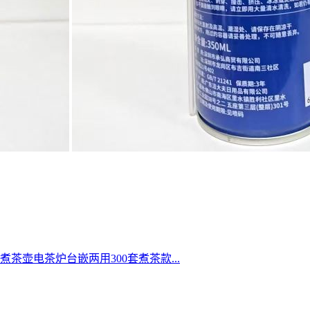
壶电茶炉台嵌两用300套煮茶款...