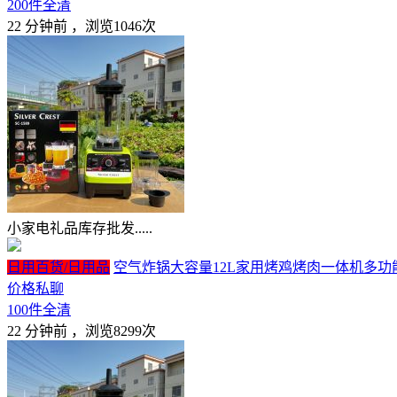
200件全清
22 分钟前
，浏览1046次
小家电礼品库存批发.....
日用百货/日用品
空气炸锅大容量12L家用烤鸡烤肉一体机多功能
价格私聊
100件全清
22 分钟前
，浏览8299次