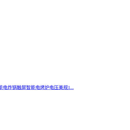
电炸锅触屏智能电烤炉电压美规1...