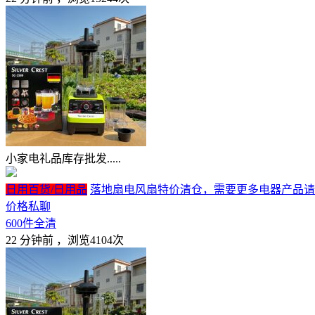
小家电礼品库存批发.....
日用百货/日用品
落地扇电风扇特价清仓，需要更多电器产品请联
价格私聊
600件全清
22 分钟前
，浏览4104次