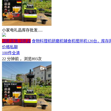
小家电礼品库存批发.....
日用百货/日用品
食物料理机研磨机辅食机搅拌机120台，库存尾
价格私聊
100件全清
22 分钟前
，浏览893次