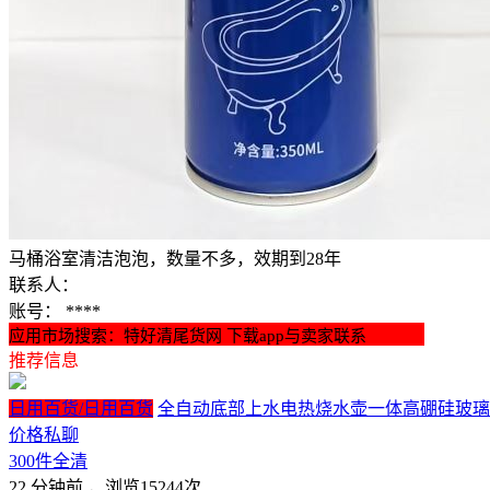
马桶浴室清洁泡泡，数量不多，效期到28年
联系人：
账号：
****
应用市场搜索：特好清尾货网 下载app与卖家联系
推荐信息
日用百货/日用百货
全自动底部上水电热烧水壶一体高硼硅玻璃煮茶
价格私聊
300件全清
22 分钟前
，浏览15244次