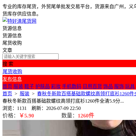
专业的库存尾货，外贸尾单批发交易平台，货源来自广州，义
货库存供应信息。
货源信息
货源信息
尾货收购
文章
搜 索
尾货收购
发布信息
首页
服装
鞋子
护肤品
彩妆
手机数码
日用百货
饰品
服饰
玩具
首页
>
服装
>
春秋冬新款百搭基础款螺纹高领打底衫1260件全清5
春秋冬新款百搭基础款螺纹高领打底衫1260件全清5.9分...
浏览：1131 刷新：2026-07-09 22:50
价格：
￥
5.90
数量：
1260件