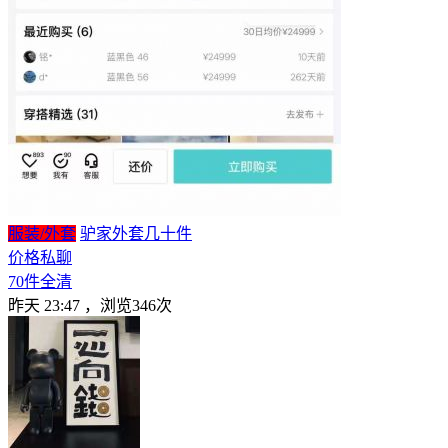
服装/外套
驴家外套几十件
价格私聊
70件全清
昨天 23:47
，浏览346次