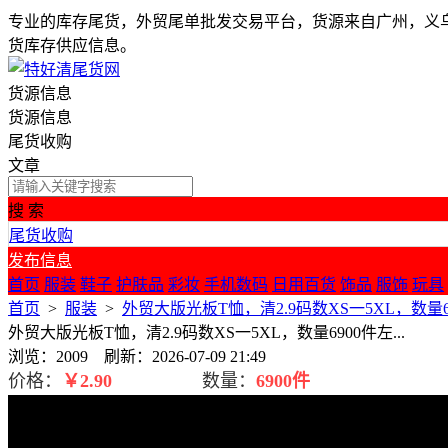
专业的库存尾货，外贸尾单批发交易平台，货源来自广州，义
货库存供应信息。
货源信息
货源信息
尾货收购
文章
搜 索
尾货收购
发布信息
首页
服装
鞋子
护肤品
彩妆
手机数码
日用百货
饰品
服饰
玩具
首页
>
服装
>
外贸大版光板T恤，清2.9​码数XS一5XL，数量69
外贸大版光板T恤，清2.9​码数XS一5XL，数量6900件左...
浏览：2009 刷新：2026-07-09 21:49
价格：
￥
2.90
数量：
6900件