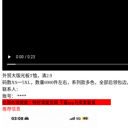
外贸大版光板T恤，清2.9
​码数XS一5XL，数量6900件左右，系列款多色，全部后领包
联系人：
账号：
****
应用市场搜索：特好清尾货网 下载app与卖家联系
推荐信息