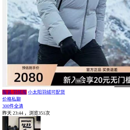
服装/羽绒服
小太阳羽绒可配货
价格私聊
300件全清
昨天 23:44
，浏览351次