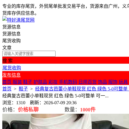
专业的库存尾货，外贸尾单批发交易平台，货源来自广州，义
货库存供应信息。
货源信息
货源信息
尾货收购
文章
搜 索
尾货收购
发布信息
首页
服装
鞋子
护肤品
彩妆
手机数码
日用百货
饰品
服饰
玩具
首页
>
鞋子
>
经典复古芭蕾小单鞋现货 红色 绿色 5-0可整单 可
经典复古芭蕾小单鞋现货 红色 绿色 5-0可整单 可一...
浏览：1310 刷新：2026-07-09 20:36
价格：
价格私聊
数量：
1000件