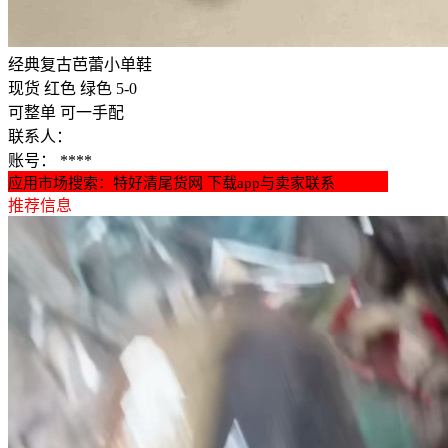
经典复古芭蕾小单鞋
现货 红色 绿色 5-0
可整单 可一手配
联系人：
账号：
****
应用市场搜索：特好清尾货网 下载app与卖家联系
推荐信息