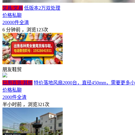
文具/文具
低版本2万双处理
价格私聊
20000件全清
6 分钟前
，浏览123次
朋友鞋贸
日用百货/其他
特价落地风扇2000台，直径450mm，需要更多小
价格私聊
2000件全清
半小时前
，浏览321次