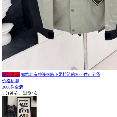
服装/外套
90款北家冲锋衣腋下带拉链的3000件可分货
价格私聊
3000件全清
1 分钟前
，浏览4次