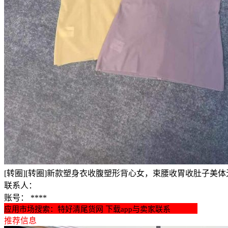
[转圈][转圈]新款塑身衣收腹塑形背心女，束腰收胃收肚子美体无痕，
联系人：
账号：
****
应用市场搜索：特好清尾货网 下载app与卖家联系
推荐信息