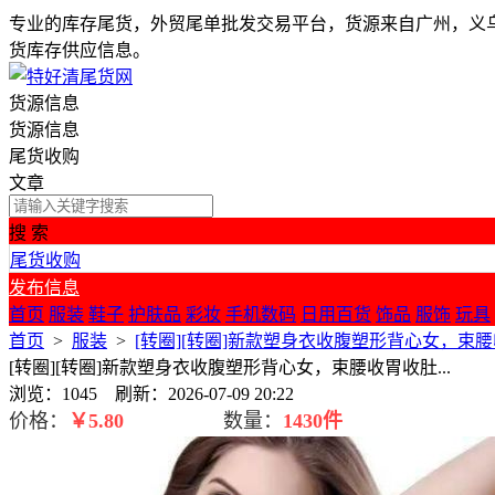
专业的库存尾货，外贸尾单批发交易平台，货源来自广州，义
货库存供应信息。
货源信息
货源信息
尾货收购
文章
搜 索
尾货收购
发布信息
首页
服装
鞋子
护肤品
彩妆
手机数码
日用百货
饰品
服饰
玩具
首页
>
服装
>
[转圈][转圈]新款塑身衣收腹塑形背心女，束腰收
[转圈][转圈]新款塑身衣收腹塑形背心女，束腰收胃收肚...
浏览：1045 刷新：2026-07-09 20:22
价格：
￥
5.80
数量：
1430件