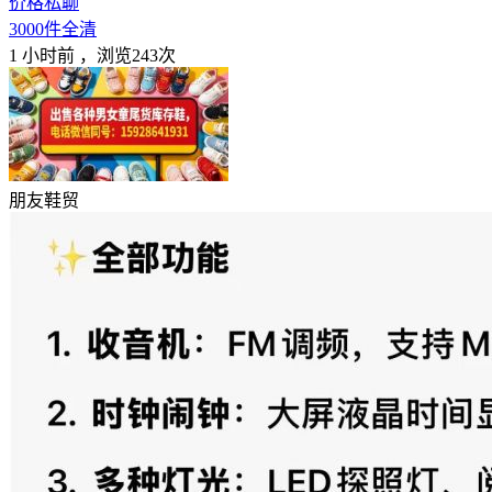
价格私聊
3000件全清
1 小时前
，浏览243次
朋友鞋贸