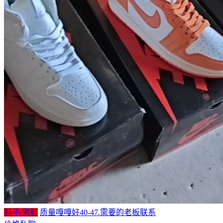
鞋子/男鞋
质量嘎嘎好40-47.需要的老板联系