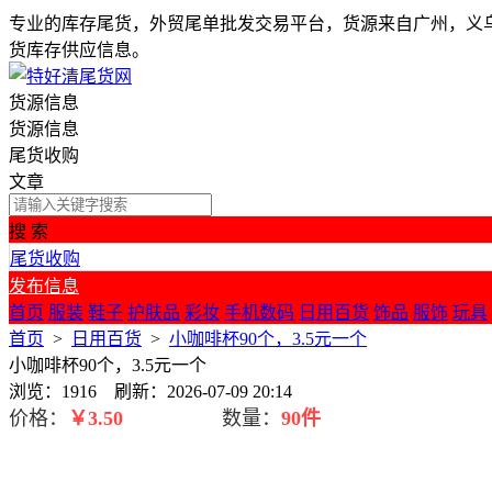
专业的库存尾货，外贸尾单批发交易平台，货源来自广州，义
货库存供应信息。
货源信息
货源信息
尾货收购
文章
搜 索
尾货收购
发布信息
首页
服装
鞋子
护肤品
彩妆
手机数码
日用百货
饰品
服饰
玩具
首页
>
日用百货
>
小咖啡杯90个，3.5元一个
小咖啡杯90个，3.5元一个
浏览：1916 刷新：2026-07-09 20:14
价格：
￥
3.50
数量：
90件