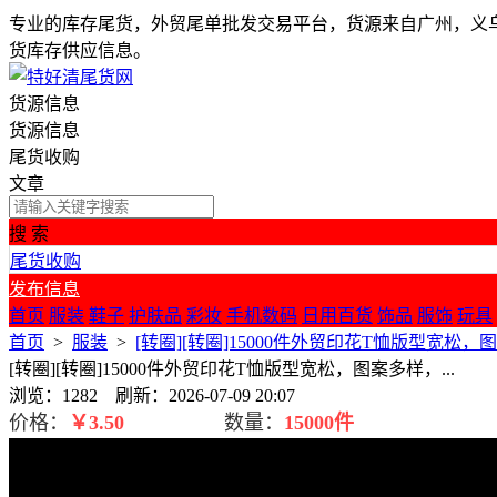
专业的库存尾货，外贸尾单批发交易平台，货源来自广州，义
货库存供应信息。
货源信息
货源信息
尾货收购
文章
搜 索
尾货收购
发布信息
首页
服装
鞋子
护肤品
彩妆
手机数码
日用百货
饰品
服饰
玩具
首页
>
服装
>
[转圈][转圈]15000件外贸印花T恤版型宽松，图
[转圈][转圈]15000件外贸印花T恤版型宽松，图案多样，...
浏览：1282 刷新：2026-07-09 20:07
价格：
￥
3.50
数量：
15000件