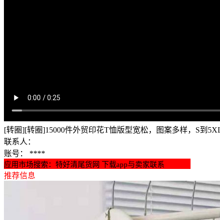
[转圈][转圈]15000件外贸印花T恤版型宽松，图案多样，S到5X
联系人：
账号：
****
应用市场搜索：特好清尾货网 下载app与卖家联系
推荐信息