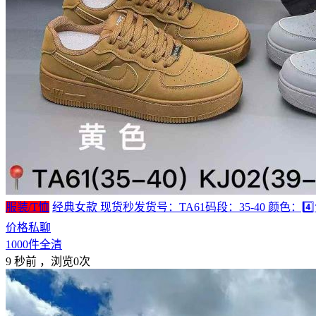
服装/T恤
经典女款 现货秒发货号：TA61码段：35-40 颜色：4️⃣色
价格私聊
1000件全清
9 秒前
，浏览0次