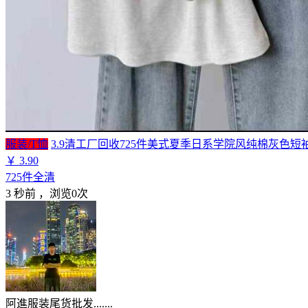
服装/T恤
3.9清工厂回收725件美式夏季日系学院风纯棉灰色短袖T
￥
3.90
725件全清
3 秒前
，浏览0次
阿進服装尾货批发.......