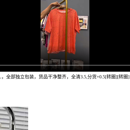
L，全部独立包装，货品干净整齐，全清3.5,分货+0.5[转圈][转圈]