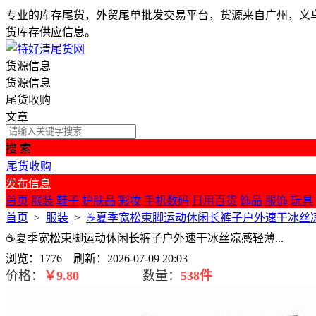
专业的库存尾货，外贸尾单批发交易平台，货源来自广州，义
货库存供应信息。
货源信息
货源信息
尾货收购
文章
搜 索
尾货收购
发布信息
首页
服装
鞋子
护肤品
彩妆
手机数码
日用百货
饰品
服饰
玩具
首页
>
服装
>
☕️夏季宽松束脚运动休闲长裤子户外速干冰丝凉感
☕️夏季宽松束脚运动休闲长裤子户外速干冰丝凉感轻薄...
浏览：1776 刷新：2026-07-09 20:03
价格：
￥
9.80
数量：
538件