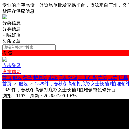
专业的库存尾货，外贸尾单批发交易平台，货源来自广州，义
货库存供应信息。
分类信息
分类信息
同城好店
头条文章
搜 索
点击登录
发布信息
首页
服装
鞋子
护肤品
彩妆
手机数码
日用百货
饰品
服饰
玩具
首页
>
服装
>
2829件，春秋冬高领打底衫女士长袖T恤堆领纯色
2829件，春秋冬高领打底衫女士长袖T恤堆领纯色修身百...
浏览：1197 刷新：2026-07-09 19:36