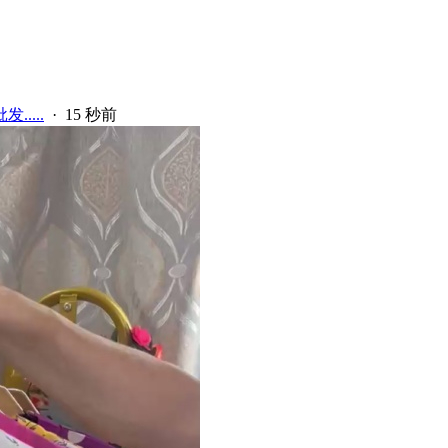
....
·
15 秒前