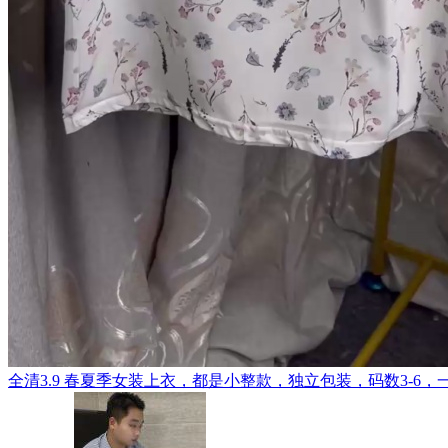
全清3.9 春夏季女装上衣，都是小整款，独立包装，码数3-6，一共2