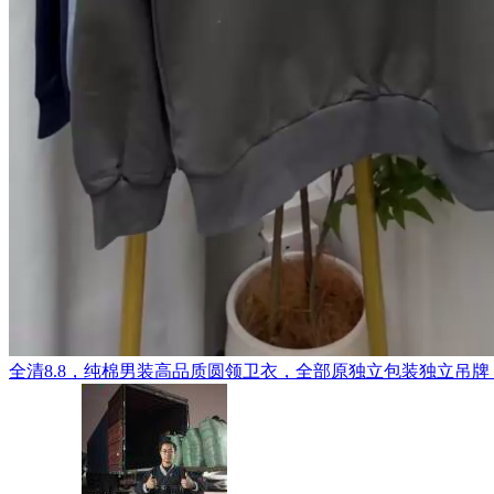
全清8.8，纯棉男装高品质圆领卫衣，全部原独立包装独立吊牌，货