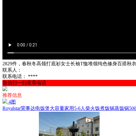
2829件，春秋冬高领打底衫女士长袖T恤堆领纯色修身百搭秋衣上
联系人：
联系电话：
****
微信扫一扫查看电话
推荐信息
4图
Royalstar荣事达电饭煲大容量家用5-6人柴火饭煮饭锅蒸饭锅500台