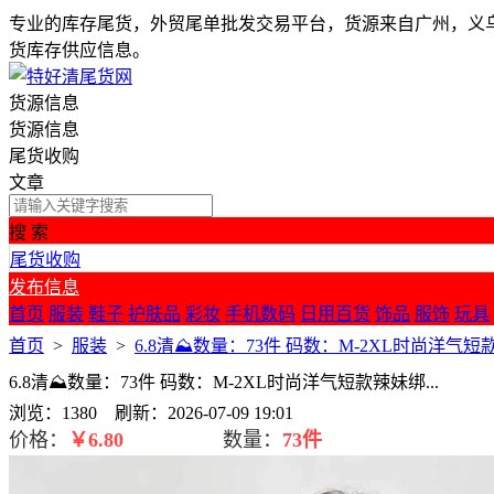
专业的库存尾货，外贸尾单批发交易平台，货源来自广州，义
货库存供应信息。
货源信息
货源信息
尾货收购
文章
搜 索
尾货收购
发布信息
首页
服装
鞋子
护肤品
彩妆
手机数码
日用百货
饰品
服饰
玩具
首页
>
服装
>
6.8清⛰️数量：73件 码数：M-2XL时尚洋气短款
6.8清⛰️数量：73件 码数：M-2XL时尚洋气短款辣妹绑...
浏览：1380 刷新：2026-07-09 19:01
价格：
￥
6.80
数量：
73件