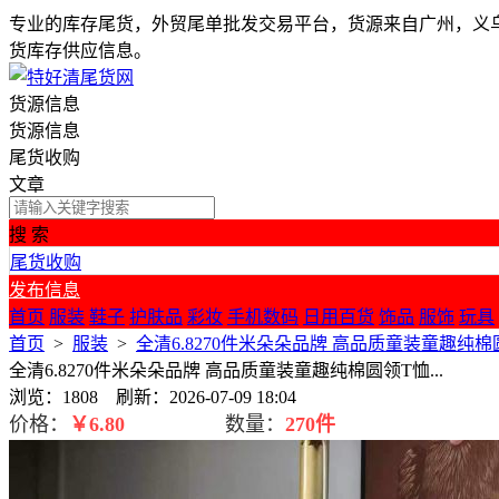
专业的库存尾货，外贸尾单批发交易平台，货源来自广州，义
货库存供应信息。
货源信息
货源信息
尾货收购
文章
搜 索
尾货收购
发布信息
首页
服装
鞋子
护肤品
彩妆
手机数码
日用百货
饰品
服饰
玩具
首页
>
服装
>
全清6.8​270件米朵朵品牌 高品质童装童趣纯棉圆
全清6.8​270件米朵朵品牌 高品质童装童趣纯棉圆领T恤...
浏览：1808 刷新：2026-07-09 18:04
价格：
￥
6.80
数量：
270件